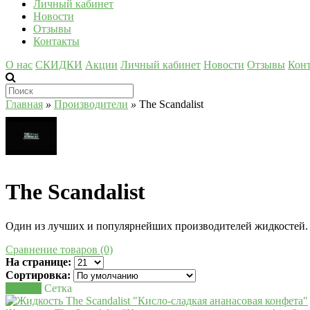
Личный кабинет
Новости
Отзывы
Контакты
О нас
СКИДКИ
Акции
Личный кабинет
Новости
Отзывы
Кон
Главная
»
Производители
»
The Scandalist
The Scandalist
Один из лучших и популярнейших производителей жидкостей. 
Сравнение товаров (0)
На странице:
Сортировка:
Список
Сетка