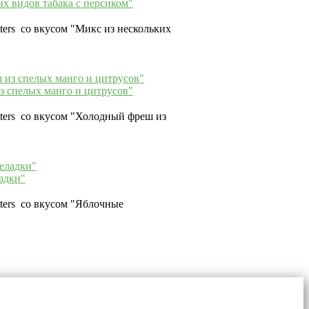
их видов табака с персиком"
tters со вкусом "Микс из нескольких
з спелых манго и цитрусов"
tters со вкусом "Холодный фреш из
адки"
tters со вкусом "Яблочные