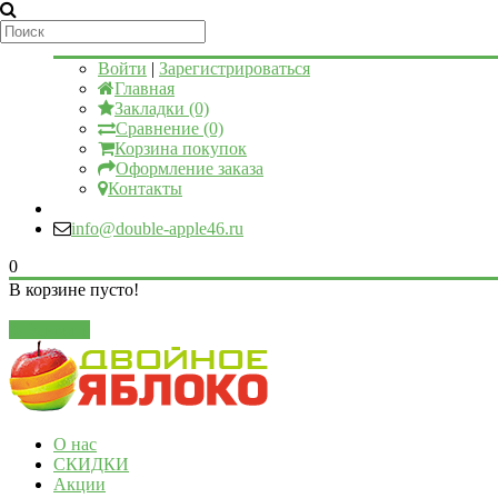
Мой аккаунт
Войти
|
Зарегистрироваться
Главная
Закладки (0)
Сравнение (0)
Корзина покупок
Оформление заказа
Контакты
info@double-apple46.ru
0
В корзине пусто!
Закрыть
О нас
СКИДКИ
Акции