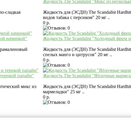
Жидкость The Scandalist "Микс из нескольк
ло-сладкая
Жидкость для (ЭСДН) The Scandalist Hardhi
видов табака с персиком" 20 мг ..
0 р.
ной начинкой"
Жидкость The Scandalist "Холодный фреш и
ьтрамалиновый
Жидкость для (ЭСДН) The Scandalist Hardhi
спелых манго и цитрусов" 20 мг ..
0 р.
 терпкой папайи"
Жидкость The Scandalist "Яблочные мармел
зотический микс из
Жидкость для (ЭСДН) The Scandalist Hardhi
мармеладки" 25 мг ..
0 р.