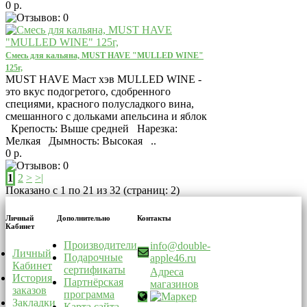
0 р.
Смесь для кальяна, MUST HAVE "MULLED WINE"
125г,
MUST HAVE Маст хэв MULLED WINE -
это вкус подогретого, сдобренного
специями, красного полусладкого вина,
смешанного с дольками апельсина и яблок
Крепость: Выше средней Нарезка:
Мелкая Дымность: Высокая ..
0 р.
1
2
>
>|
Показано с 1 по 21 из 32 (страниц: 2)
Личный
Дополнительно
Контакты
Кабинет
Производители
info@double-
Личный
Подарочные
apple46.ru
Кабинет
сертификаты
Адреса
История
Партнёрская
магазинов
заказов
программа
Закладки
Карта сайта